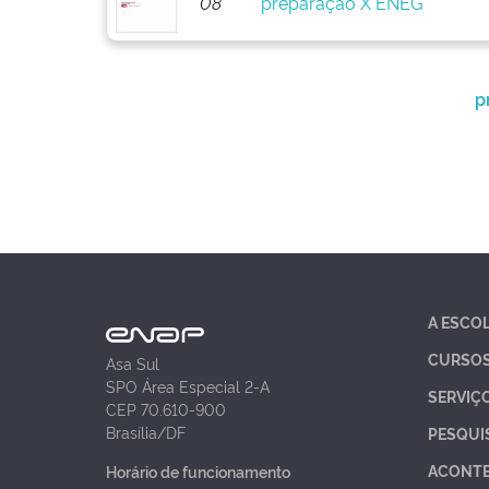
08
preparação X ENEG
p
A ESCO
CURSO
Asa Sul
SPO Área Especial 2-A
SERVIÇ
CEP 70.610-900
Brasília/DF
PESQUI
ACONT
Horário de funcionamento