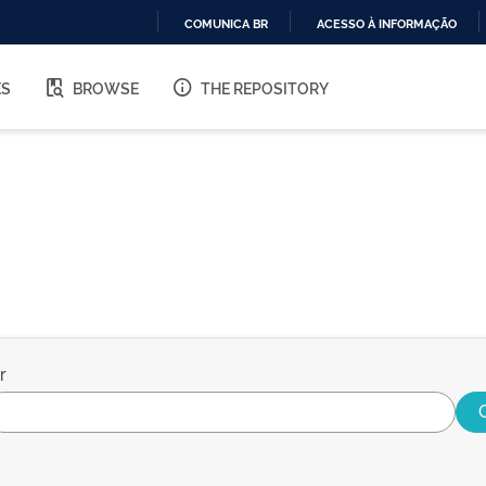
COMUNICA BR
ACESSO À INFORMAÇÃO
IR
PARA
ES
BROWSE
THE REPOSITORY
O
CONTEÚDO
r