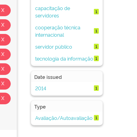
capacitação de
1
servidores
cooperação técnica
1
internacional
servidor público
1
tecnologia da informação
1
Date issued
2014
1
Type
Avaliação/Autoavaliação
1