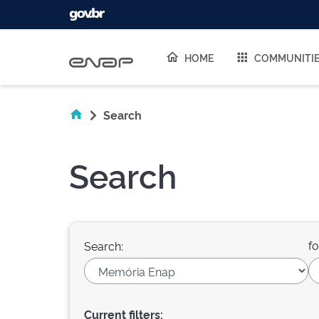
Skip navigation
HOME
COMMUNITI
Search
Search
fo
Search:
Current filters: