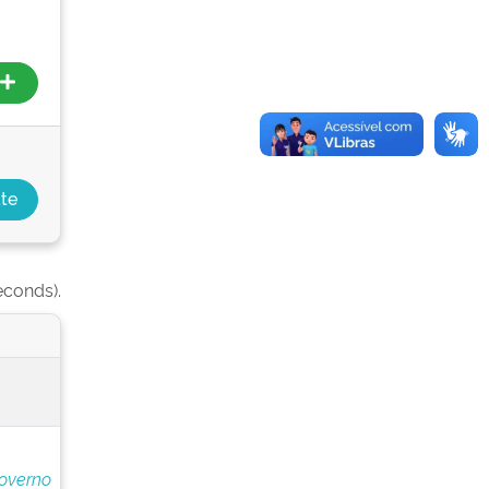
econds).
overno