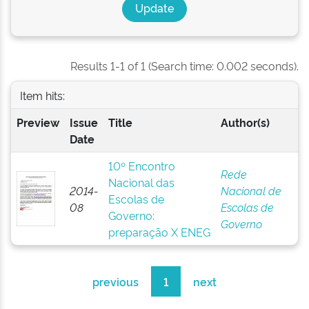
Results 1-1 of 1 (Search time: 0.002 seconds).
Item hits:
Preview
Issue
Title
Author(s)
Date
10º Encontro
Rede
Nacional das
2014-
Nacional de
Escolas de
08
Escolas de
Governo:
Governo
preparação X ENEG
previous
1
next