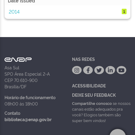
Date issued
2014
1
NAS REDES
Asa Sul
SPO Área Especial 2-A
CEP 70.610-900
ACESSIBILIDADE
Brasília/DF
DEIXE SEU FEEDBACK
Horário de funcionamento
Compartilhe conosco
se nossos
08h00 às 18h00
canais estão adequados pra
Contato
você? Elogios também são
biblioteca@enap.gov.br
super bem vindos!