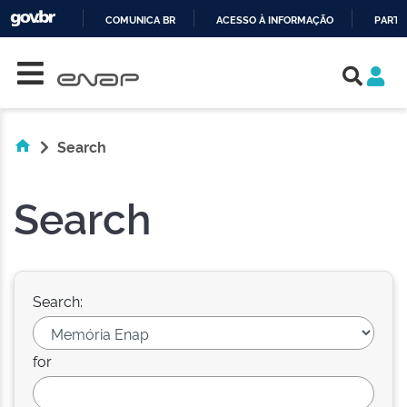
COMUNICA BR
ACESSO À INFORMAÇÃO
PARTI
Skip navigation
IR
PARA
O
CONTEÚDO
Search
Search
Search:
for