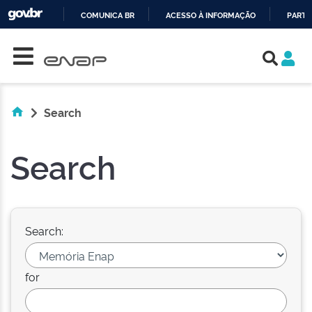
COMUNICA BR
ACESSO À INFORMAÇÃO
PARTI
Skip navigation
IR
PARA
O
CONTEÚDO
Search
Search
Search:
for