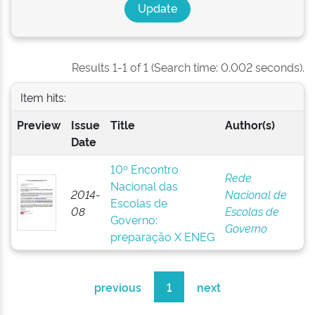
Results 1-1 of 1 (Search time: 0.002 seconds).
Item hits:
Preview
Issue
Title
Author(s)
Date
10º Encontro
Rede
Nacional das
2014-
Nacional de
Escolas de
08
Escolas de
Governo:
Governo
preparação X ENEG
previous
1
next