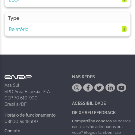
Type
Relatório
1
NAS REDES
Asa Sul
SPO Área Especial 2-A
CEP 70.610-900
ACESSIBILIDADE
Brasília/DF
DEIXE SEU FEEDBACK
Horário de funcionamento
Compartilhe conosco
se nossos
08h00 às 18h00
canais estão adequados pra
Contato
você? Elogios também são