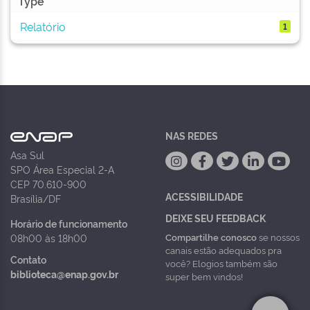
Type
Relatório
1
NAS REDES
Asa Sul
SPO Área Especial 2-A
CEP 70.610-900
ACESSIBILIDADE
Brasília/DF
DEIXE SEU FEEDBACK
Horário de funcionamento
Compartilhe conosco
se nossos
08h00 às 18h00
canais estão adequados pra
Contato
você? Elogios também são
biblioteca@enap.gov.br
super bem vindos!