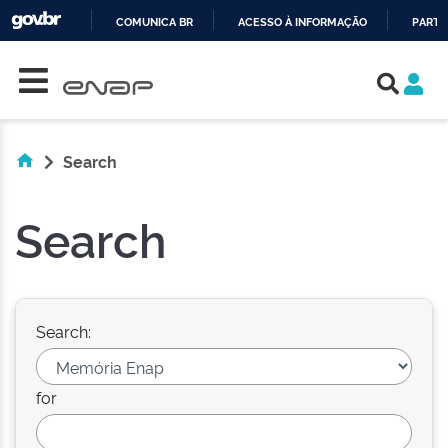
COMUNICA BR
ACESSO À INFORMAÇÃO
PARTI
Skip navigation
IR
PARA
O
CONTEÚDO
Search
Search
Search:
for