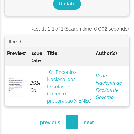
Results 1-1 of 1 (Search time: 0.002 seconds).
Item hits:
Preview
Issue
Title
Author(s)
Date
10º Encontro
Rede
Nacional das
2014-
Nacional de
Escolas de
08
Escolas de
Governo:
Governo
preparação X ENEG
previous
1
next