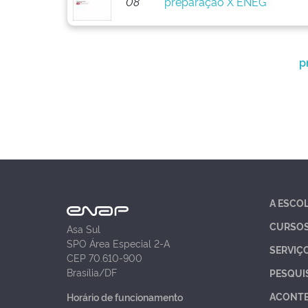
08
preparação X ENEG
p
A ESCO
CURSO
Asa Sul
SPO Área Especial 2-A
SERVIÇ
CEP 70.610-900
Brasília/DF
PESQUI
ACONT
Horário de funcionamento