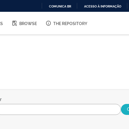
COMUNICA BR
ACESSO À INFORMAÇÃO
IR
PARA
ES
BROWSE
THE REPOSITORY
O
CONTEÚDO
r