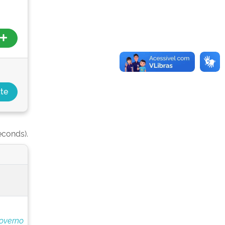
econds).
overno