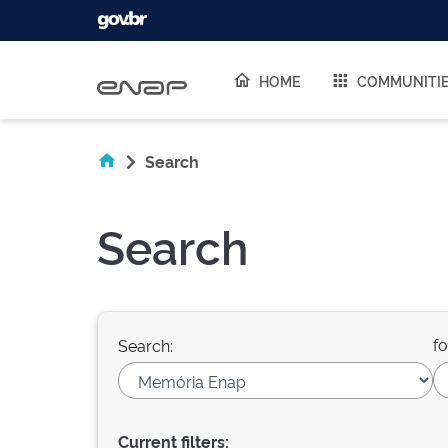
Skip navigation
HOME
COMMUNITI
Search
Search
fo
Search:
Current filters: