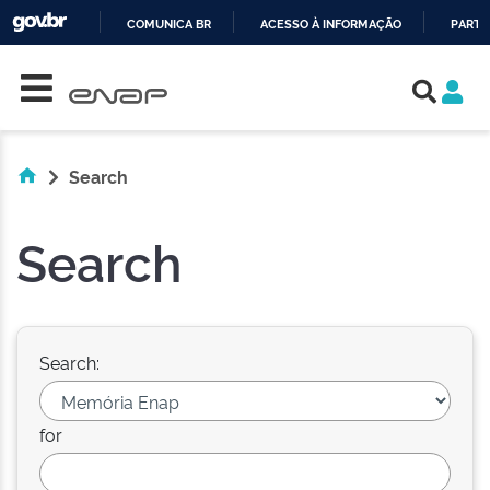
COMUNICA BR
ACESSO À INFORMAÇÃO
PARTI
Skip navigation
IR
PARA
O
CONTEÚDO
Search
Search
Search:
for