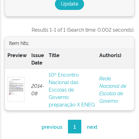
Results 1-1 of 1 (Search time: 0.002 seconds).
Item hits:
Preview
Issue
Title
Author(s)
Date
10º Encontro
Rede
Nacional das
2014-
Nacional de
Escolas de
08
Escolas de
Governo:
Governo
preparação X ENEG
previous
1
next