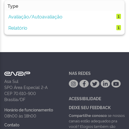
Type
Avaliação/Autoavaliação
1
Relatório
1
NAS REDES
Asa Sul
SPO Área Especial 2-A
CEP 70.610-900
ACESSIBILIDADE
Brasília/DF
DEIXE SEU FEEDBACK
Horário de funcionamento
Compartilhe conosco
se nossos
08h00 às 18h00
canais estão adequados pra
Contato
você? Elogios também são