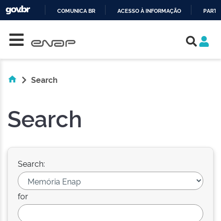
COMUNICA BR
ACESSO À INFORMAÇÃO
PARTI
Skip navigation
IR
PARA
O
CONTEÚDO
Search
Search
Search:
for