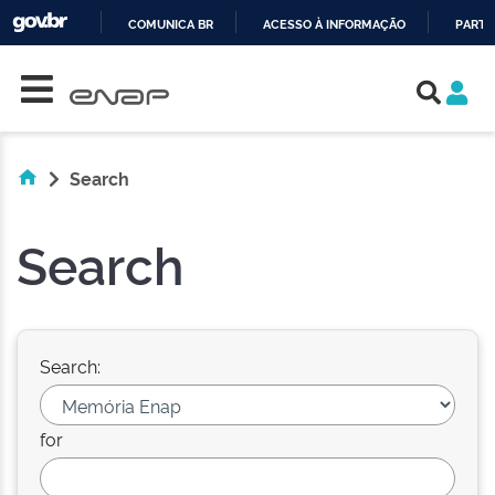
COMUNICA BR
ACESSO À INFORMAÇÃO
PARTI
Skip navigation
IR
PARA
O
CONTEÚDO
Search
Search
Search:
for