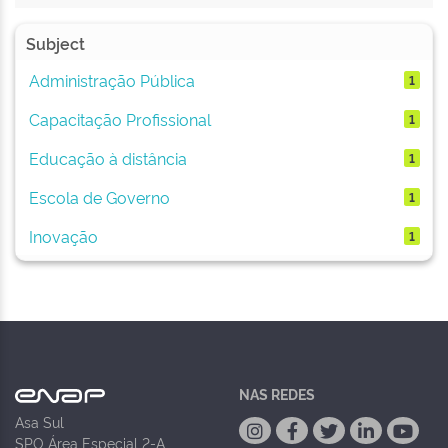
Subject
Administração Pública
1
Capacitação Profissional
1
Educação à distância
1
Escola de Governo
1
Inovação
1
NAS REDES
Asa Sul
SPO Área Especial 2-A