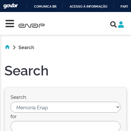
COMUNICA BR
ACESSO À INFORMAÇÃO
PARTI
Skip navigation
IR
PARA
O
CONTEÚDO
Search
Search
Search:
for