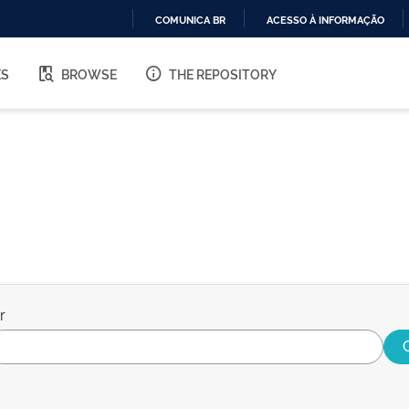
COMUNICA BR
ACESSO À INFORMAÇÃO
IR
PARA
ES
BROWSE
THE REPOSITORY
O
CONTEÚDO
r