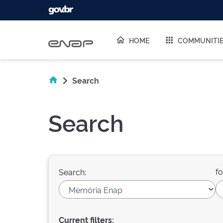
Skip navigation
HOME
COMMUNITI
Search
Search
fo
Search:
Current filters: