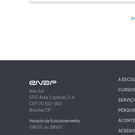
p
A ESCO
CURSO
Asa Sul
SPO Área Especial 2-A
SERVIÇ
CEP 70.610-900
Brasília/DF
PESQUI
ACONT
Horário de funcionamento
08h00 às 18h00
ACESSO