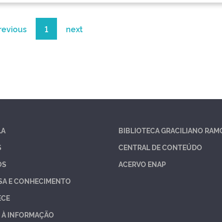
revious
1
next
LA
BIBLIOTECA GRACILIANO RAM
S
CENTRAL DE CONTEÚDO
OS
ACERVO ENAP
SA E CONHECIMENTO
ECE
 À INFORMAÇÃO