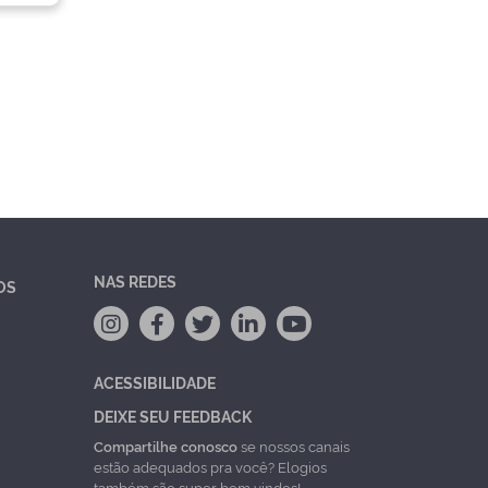
NAS REDES
OS
ACESSIBILIDADE
DEIXE SEU FEEDBACK
Compartilhe conosco
se nossos canais
estão adequados pra você? Elogios
também são super bem vindos!