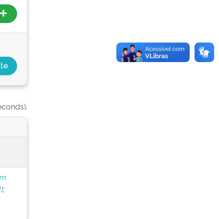
econds).
om
)
;