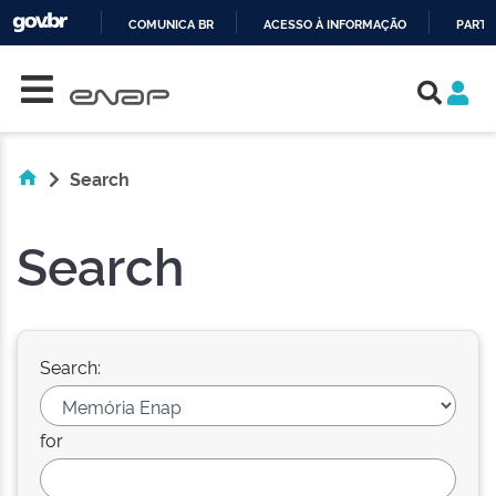
COMUNICA BR
ACESSO À INFORMAÇÃO
PARTI
Skip navigation
IR
PARA
O
CONTEÚDO
Search
Search
Search:
for