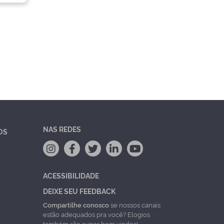
NAS REDES
OS
ACESSIBILIDADE
DEIXE SEU FEEDBACK
Compartilhe conosco
se nossos canais
estão adequados pra você? Elogios
também são super bem vindos!