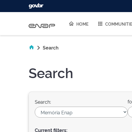
Skip navigation
HOME
COMMUNITI
Search
Search
fo
Search:
Current filters: