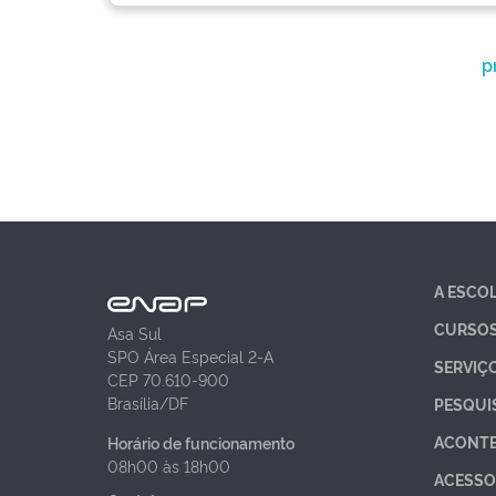
p
A ESCO
CURSO
Asa Sul
SPO Área Especial 2-A
SERVIÇ
CEP 70.610-900
Brasília/DF
PESQUI
ACONT
Horário de funcionamento
08h00 às 18h00
ACESSO