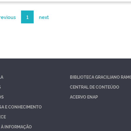
revious
1
next
LA
BIBLIOTECA GRACILIANO RAM
S
CENTRAL DE CONTEÚDO
OS
ACERVO ENAP
SA E CONHECIMENTO
ECE
 À INFORMAÇÃO