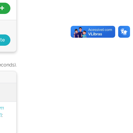
econds).
om
)
;