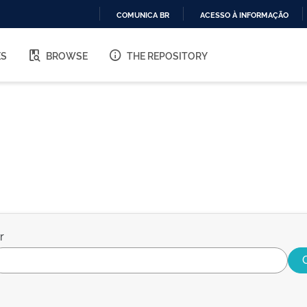
COMUNICA BR
ACESSO À INFORMAÇÃO
IR
PARA
ES
BROWSE
THE REPOSITORY
O
CONTEÚDO
r