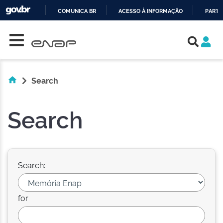
COMUNICA BR
ACESSO À INFORMAÇÃO
PARTI
Skip navigation
IR
PARA
O
CONTEÚDO
Search
Search
Search:
for