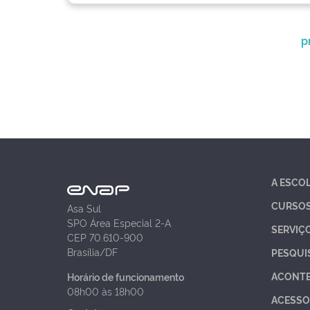
p
A ESCO
CURSO
Asa Sul
SPO Área Especial 2-A
SERVIÇ
CEP 70.610-900
Brasília/DF
PESQUI
ACONT
Horário de funcionamento
08h00 às 18h00
ACESSO