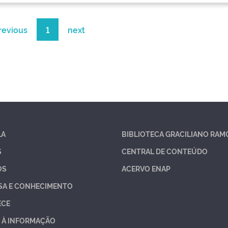
revious
1
next
LA
BIBLIOTECA GRACILIANO RAM
S
CENTRAL DE CONTEÚDO
OS
ACERVO ENAP
SA E CONHECIMENTO
ECE
 À INFORMAÇÃO