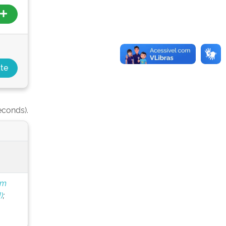
econds).
om
)
;