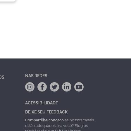
NAS REDES
OS
ACESSIBILIDADE
DEIXE SEU FEEDBACK
Compartilhe conosco
se nossos canais
estão adequados pra você? Elogios
também são super bem vindos!