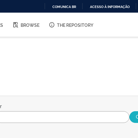
COMUNICA BR
ACESSO À INFORMAÇÃO
IR
PARA
ES
BROWSE
THE REPOSITORY
O
CONTEÚDO
r