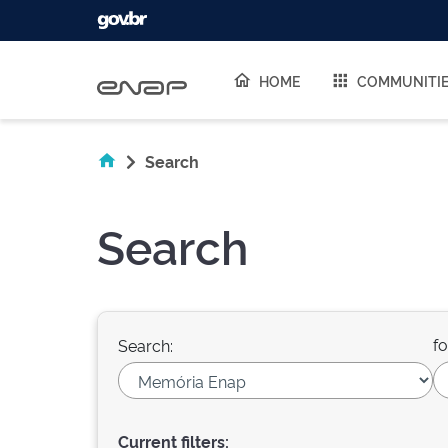
Skip navigation
HOME
COMMUNITI
Search
Search
fo
Search:
Current filters: