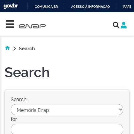
COMUNICA BR
ACESSO À INFORMAÇÃO
PARTI
Skip navigation
IR
PARA
O
CONTEÚDO
Search
Search
Search:
for