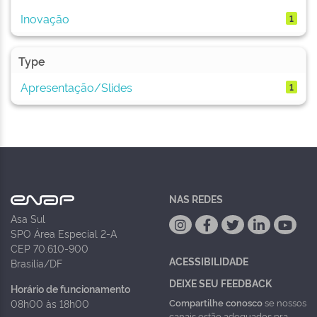
Inovação
1
Type
Apresentação/Slides
1
NAS REDES
Asa Sul
SPO Área Especial 2-A
CEP 70.610-900
ACESSIBILIDADE
Brasília/DF
DEIXE SEU FEEDBACK
Horário de funcionamento
Compartilhe conosco
se nossos
08h00 às 18h00
canais estão adequados pra