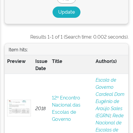
Results 1-1 of 1 (Search time: 0.002 seconds).
Item hits:
Preview
Issue
Title
Author(s)
Date
Escola de
Governo
Cardeal Dom
12º Encontro
Eugênio de
Nacional das
2018
Araújo Sales
Escolas de
(EGRN)
;
Rede
Governo
Nacional de
Escolas de