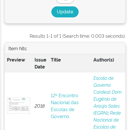
Results 1-1 of 1 (Search time: 0.003 seconds).
Item hits:
Preview
Issue
Title
Author(s)
Date
Escola de
Governo
Cardeal Dom
12º Encontro
Eugênio de
Nacional das
2018
Araújo Sales
Escolas de
(EGRN)
;
Rede
Governo
Nacional de
Escolas de