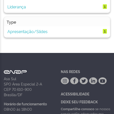
Liderança
1
Type
Apresentação/Slides
1
NAS REDES
Asa Sul
SPO Área Especial 2-A
CEP 70.610-900
ACESSIBILIDADE
Brasília/DF
DEIXE SEU FEEDBACK
Horário de funcionamento
Compartilhe conosco
se nossos
08h00 às 18h00
canais estão adequados pra