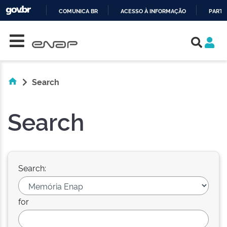
COMUNICA BR
ACESSO À INFORMAÇÃO
PARTI
Skip navigation
IR
PARA
O
CONTEÚDO
Search
Search
Search:
for