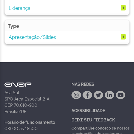
Liderança
1
Type
Apresentação/Slides
1
NAS REDES
Asa Sul
SPO Área Especial 2-A
CEP 70.610-900
ACESSIBILIDADE
Brasília/DF
DEIXE SEU FEEDBACK
Horário de funcionamento
Compartilhe conosco
se nossos
08h00 às 18h00
canais estão adequados pra