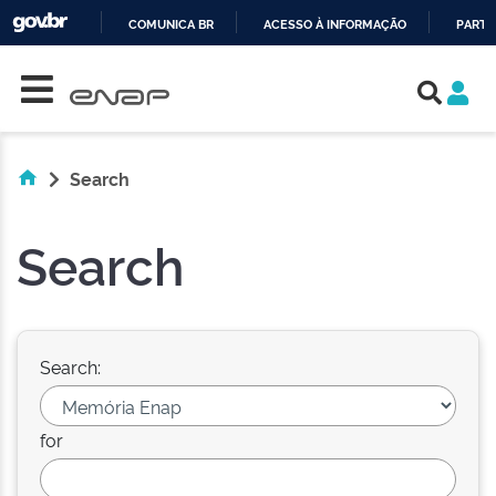
COMUNICA BR
ACESSO À INFORMAÇÃO
PARTI
Skip navigation
IR
PARA
O
CONTEÚDO
Search
Search
Search:
for