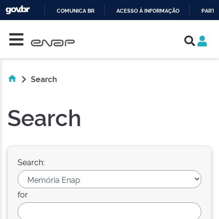
COMUNICA BR
ACESSO À INFORMAÇÃO
PARTI
Skip navigation
IR
PARA
O
CONTEÚDO
Search
Search
Search:
for