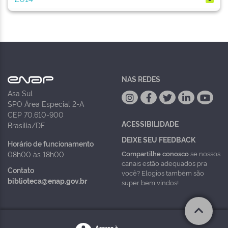
NAS REDES
Asa Sul
SPO Área Especial 2-A
CEP 70.610-900
ACESSIBILIDADE
Brasília/DF
DEIXE SEU FEEDBACK
Horário de funcionamento
Compartilhe conosco
se nossos
08h00 às 18h00
canais estão adequados pra
Contato
você? Elogios também são
biblioteca@enap.gov.br
super bem vindos!