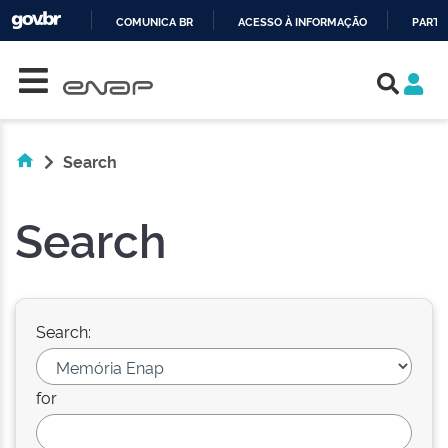
COMUNICA BR
ACESSO À INFORMAÇÃO
PARTI
Skip navigation
IR
PARA
O
CONTEÚDO
Search
Search
Search:
for