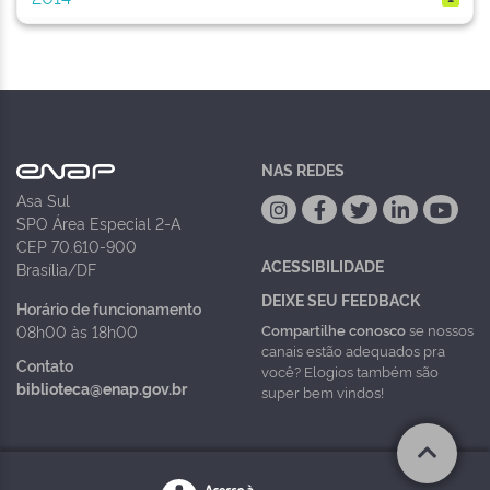
NAS REDES
Asa Sul
SPO Área Especial 2-A
CEP 70.610-900
ACESSIBILIDADE
Brasília/DF
DEIXE SEU FEEDBACK
Horário de funcionamento
Compartilhe conosco
se nossos
08h00 às 18h00
canais estão adequados pra
Contato
você? Elogios também são
biblioteca@enap.gov.br
super bem vindos!