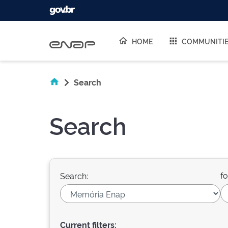
Skip navigation
HOME
COMMUNITI
Search
Search
fo
Search:
Current filters: