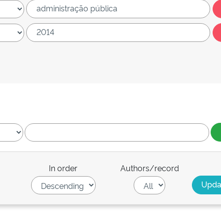
In order
Authors/record