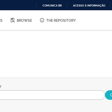
COMUNICA BR
ACESSO À INFORMAÇÃO
IR
PARA
ES
BROWSE
THE REPOSITORY
O
CONTEÚDO
r