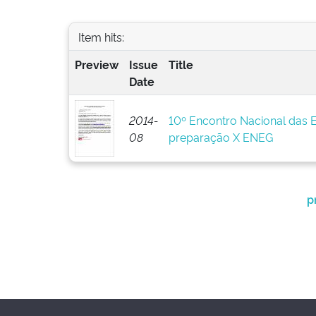
Item hits:
Preview
Issue
Title
Date
2014-
10º Encontro Nacional das 
08
preparação X ENEG
p