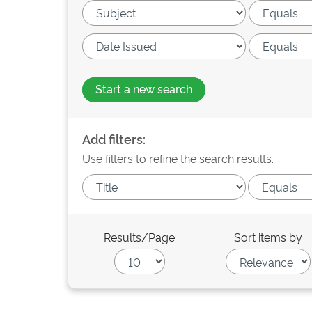
Start a new search
Add filters:
Use filters to refine the search results.
Results/Page
Sort items by