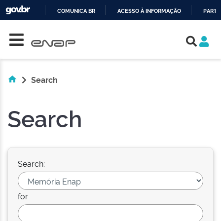
COMUNICA BR
ACESSO À INFORMAÇÃO
PARTI
Skip navigation
IR
PARA
O
CONTEÚDO
Search
Search
Search:
for