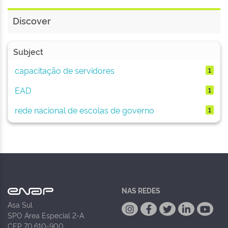
Discover
Subject
capacitação de servidores
1
EAD
1
rede nacional de escolas de governo
1
NAS REDES
Asa Sul
SPO Área Especial 2-A
CEP 70.610-900