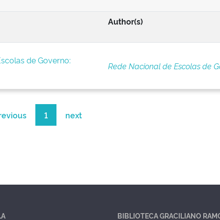
Author(s)
Escolas de Governo:
Rede Nacional de Escolas de G
revious
1
next
LA
BIBLIOTECA GRACILIANO RAM