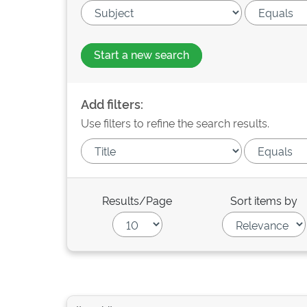
Start a new search
Add filters:
Use filters to refine the search results.
Results/Page
Sort items by