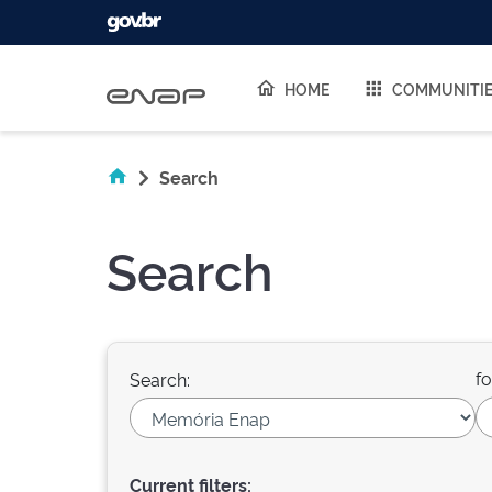
Skip navigation
HOME
COMMUNITI
Search
Search
fo
Search:
Current filters: