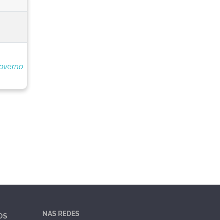
overno
NAS REDES
OS