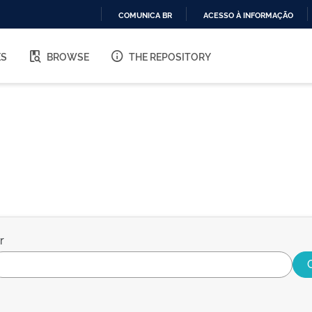
COMUNICA BR
ACESSO À INFORMAÇÃO
IR
PARA
ES
BROWSE
THE REPOSITORY
O
CONTEÚDO
r