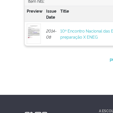
Item hits:
Preview
Issue
Title
Date
2014-
10º Encontro Nacional das 
08
preparação X ENEG
p
A ESCO