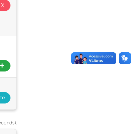
econds).