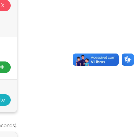
econds).