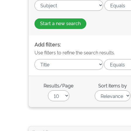
Start a new search
Add filters:
Use filters to refine the search results.
Results/Page
Sort items by