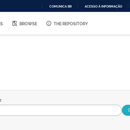
COMUNICA BR
ACESSO À INFORMAÇÃO
IR
PARA
ES
BROWSE
THE REPOSITORY
O
CONTEÚDO
r