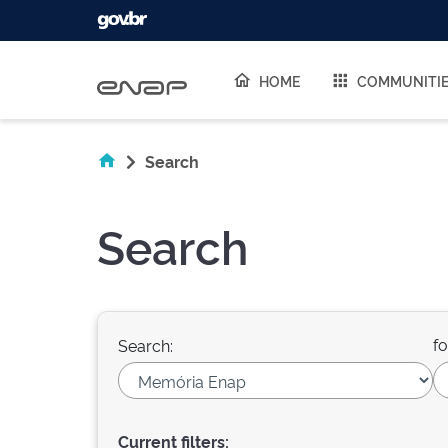
Skip navigation
HOME
COMMUNITI
Search
Search
fo
Search:
Current filters: