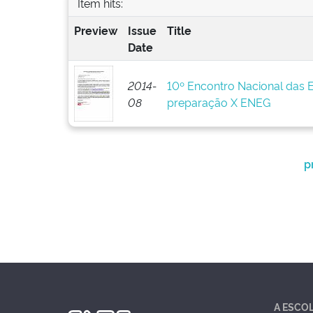
Item hits:
Preview
Issue
Title
Date
2014-
10º Encontro Nacional das 
08
preparação X ENEG
p
A ESCO