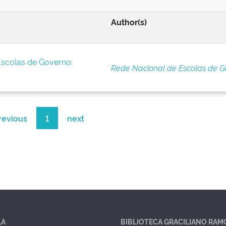
Author(s)
Escolas de Governo:
Rede Nacional de Escolas de G
revious
1
next
LA
BIBLIOTECA GRACILIANO RAM