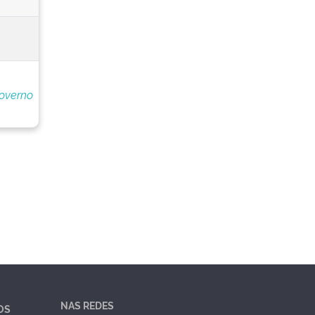
overno
NAS REDES
OS