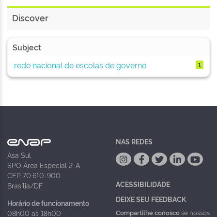
Discover
Subject
rede nacional de escolas de governo
1
NAS REDES
Asa Sul
SPO Área Especial 2-A
CEP 70.610-900
ACESSIBILIDADE
Brasília/DF
DEIXE SEU FEEDBACK
Horário de funcionamento
Compartilhe conosco
se nossos
08h00 às 18h00