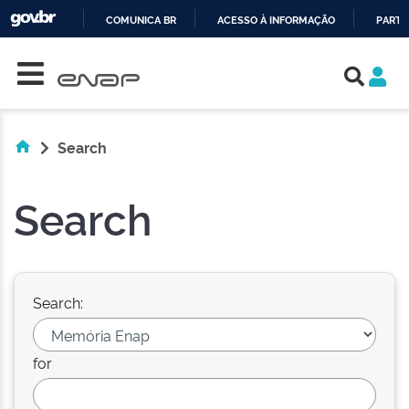
COMUNICA BR
ACESSO À INFORMAÇÃO
PARTI
Skip navigation
IR
PARA
O
CONTEÚDO
Search
Search
Search:
for