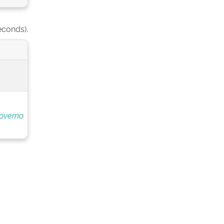
econds).
overno