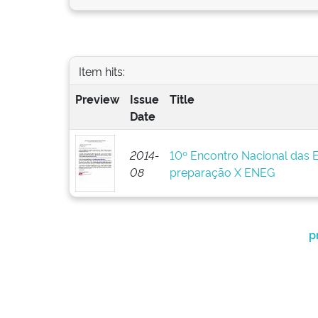
Item hits:
Preview
Issue
Title
Date
2014-
10º Encontro Nacional das 
08
preparação X ENEG
p