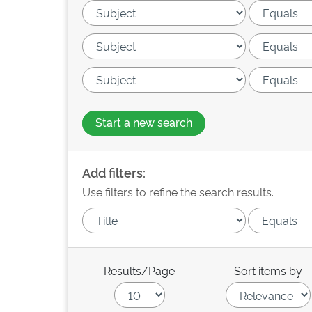
Start a new search
Add filters:
Use filters to refine the search results.
Results/Page
Sort items by