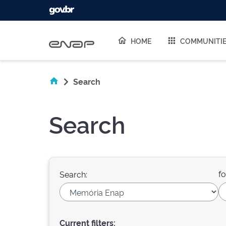
Skip navigation
HOME
COMMUNITI
Search
Search
fo
Search:
Current filters: