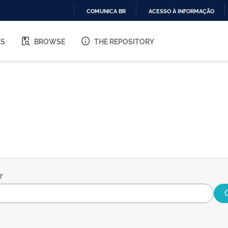
COMUNICA BR
ACESSO À INFORMAÇÃO
IR
PARA
ES
BROWSE
THE REPOSITORY
O
CONTEÚDO
r