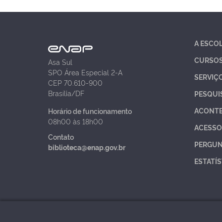
A ESCO
CURSO
Asa Sul
SPO Área Especial 2-A
SERVIÇ
CEP 70.610-900
Brasília/DF
PESQUI
ACONT
Horário de funcionamento
08h00 às 18h00
ACESSO
Contato
PERGUN
biblioteca@enap.gov.br
ESTATÍS