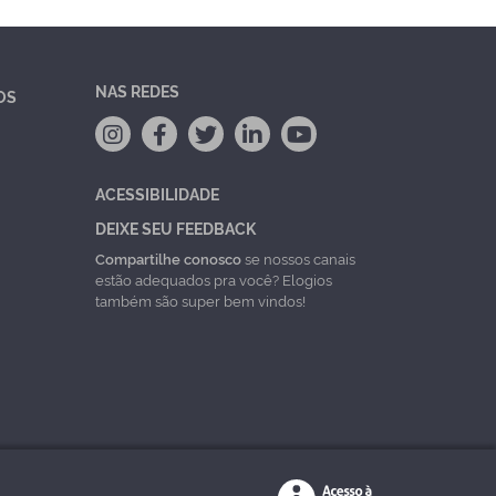
NAS REDES
OS
ACESSIBILIDADE
DEIXE SEU FEEDBACK
Compartilhe conosco
se nossos canais
estão adequados pra você? Elogios
também são super bem vindos!