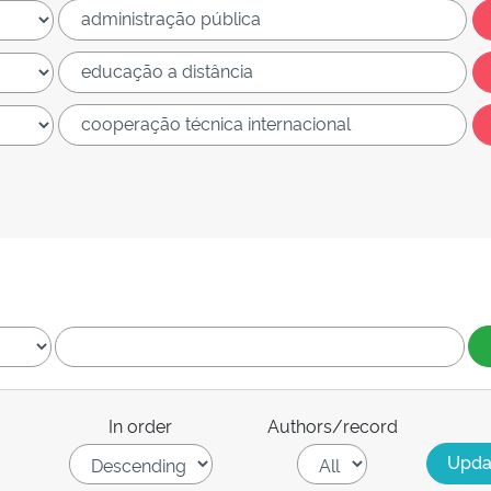
In order
Authors/record