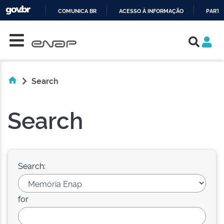
COMUNICA BR
ACESSO À INFORMAÇÃO
PARTI
Skip navigation
IR
PARA
O
CONTEÚDO
Search
Search
Search:
for