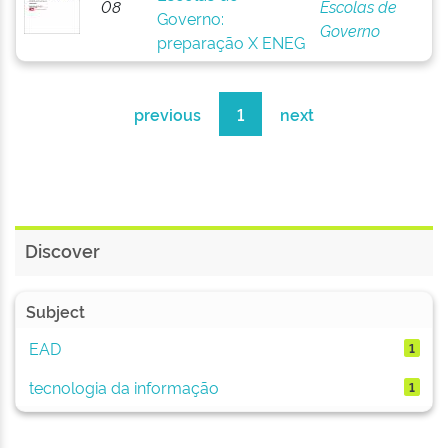
08
Escolas de
Governo:
Governo
preparação X ENEG
previous
1
next
Discover
Subject
EAD
1
tecnologia da informação
1