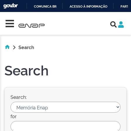
COMUNICA BR
ACESSO À INFORMAÇÃO
PARTI
Skip navigation
IR
PARA
O
CONTEÚDO
Search
Search
Search:
for