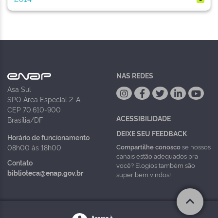
NAS REDES
Asa Sul
SPO Área Especial 2-A
CEP 70.610-900
ACESSIBILIDADE
Brasília/DF
DEIXE SEU FEEDBACK
Horário de funcionamento
Compartilhe conosco
se nossos
08h00 às 18h00
canais estão adequados pra
Contato
você? Elogios também são
biblioteca@enap.gov.br
super bem vindos!