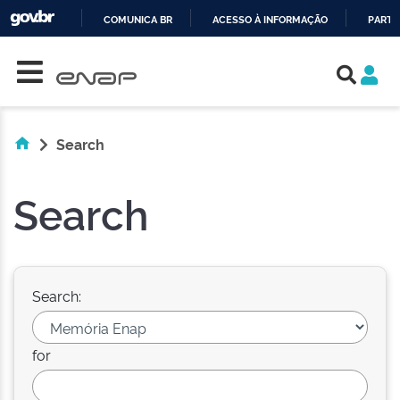
COMUNICA BR
ACESSO À INFORMAÇÃO
PARTI
Skip navigation
IR
PARA
O
CONTEÚDO
Search
Search
Search:
for