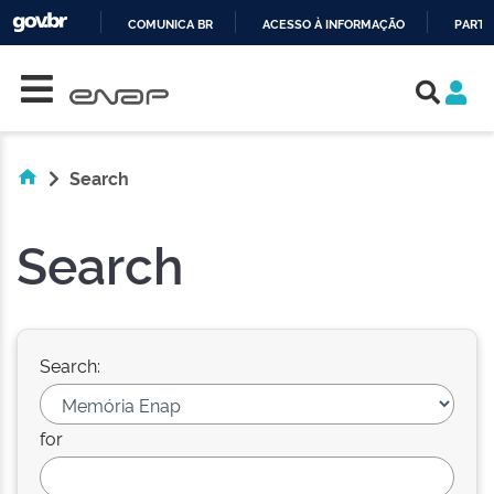
COMUNICA BR
ACESSO À INFORMAÇÃO
PARTI
Skip navigation
IR
PARA
O
CONTEÚDO
Search
Search
Search:
for