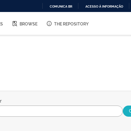
COMUNICA BR
ACESSO À INFORMAÇÃO
IR
PARA
ES
BROWSE
THE REPOSITORY
O
CONTEÚDO
r