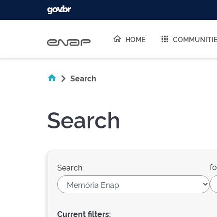
Skip navigation
HOME
COMMUNITI
Search
Search
fo
Search:
Current filters: