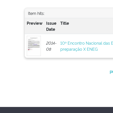
Item hits:
Preview
Issue
Title
Date
2014-
10º Encontro Nacional das 
08
preparação X ENEG
p