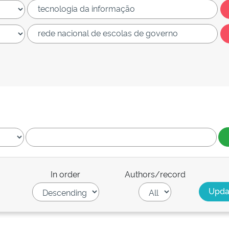
In order
Authors/record