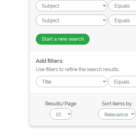
Start a new search
Add filters:
Use filters to refine the search results.
Results/Page
Sort items by