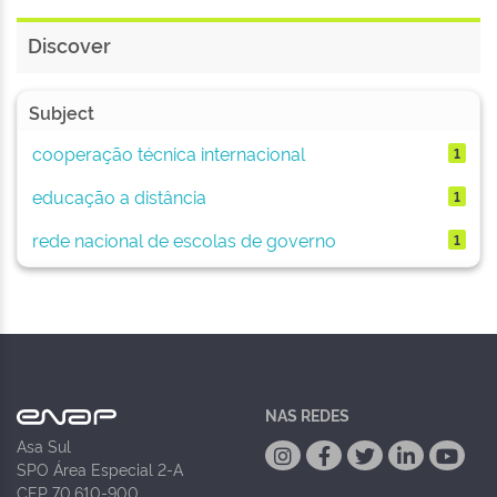
Discover
Subject
cooperação técnica internacional
1
educação a distância
1
rede nacional de escolas de governo
1
NAS REDES
Asa Sul
SPO Área Especial 2-A
CEP 70.610-900