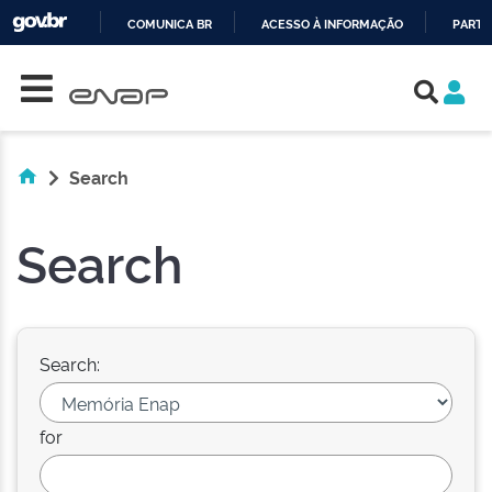
COMUNICA BR
ACESSO À INFORMAÇÃO
PARTI
Skip navigation
IR
PARA
O
CONTEÚDO
Search
Search
Search:
for