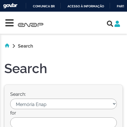
COMUNICA BR
ACESSO À INFORMAÇÃO
PARTI
Skip navigation
IR
PARA
O
CONTEÚDO
Search
Search
Search:
for