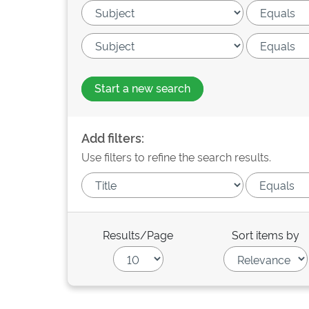
Start a new search
Add filters:
Use filters to refine the search results.
Results/Page
Sort items by