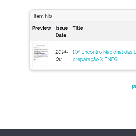
Item hits:
Preview
Issue
Title
Date
2014-
10º Encontro Nacional das 
08
preparação X ENEG
p