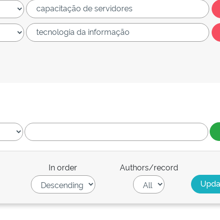
In order
Authors/record