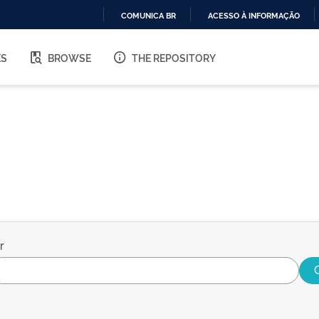
COMUNICA BR
ACESSO À INFORMAÇÃO
IR
PARA
ES
BROWSE
THE REPOSITORY
O
CONTEÚDO
r