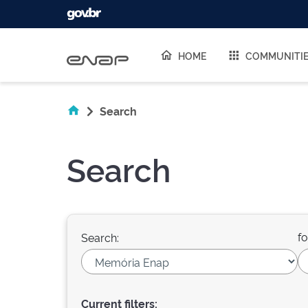
Skip navigation
HOME
COMMUNITI
Search
Search
fo
Search:
Current filters: