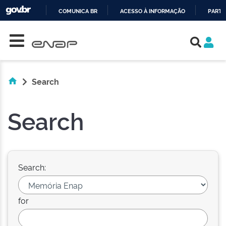
COMUNICA BR
ACESSO À INFORMAÇÃO
PARTI
Skip navigation
IR
PARA
O
CONTEÚDO
Search
Search
Search:
for