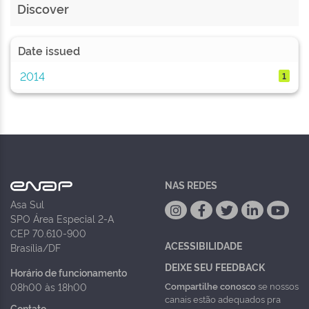
Discover
Date issued
2014
1
NAS REDES
Asa Sul
SPO Área Especial 2-A
CEP 70.610-900
ACESSIBILIDADE
Brasília/DF
DEIXE SEU FEEDBACK
Horário de funcionamento
Compartilhe conosco
se nossos
08h00 às 18h00
canais estão adequados pra
Contato