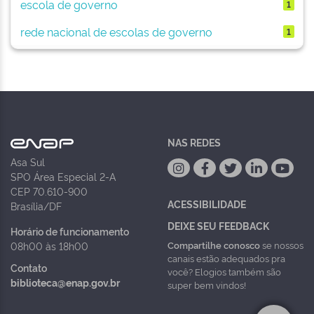
escola de governo
1
rede nacional de escolas de governo
1
NAS REDES
Asa Sul
SPO Área Especial 2-A
CEP 70.610-900
ACESSIBILIDADE
Brasília/DF
DEIXE SEU FEEDBACK
Horário de funcionamento
Compartilhe conosco
se nossos
08h00 às 18h00
canais estão adequados pra
Contato
você? Elogios também são
biblioteca@enap.gov.br
super bem vindos!