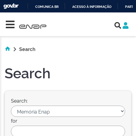
COMUNICA BR
ACESSO À INFORMAÇÃO
PARTI
Skip navigation
IR
PARA
O
CONTEÚDO
Search
Search
Search:
for