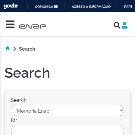
COMUNICA BR
ACESSO À INFORMAÇÃO
PARTI
Skip navigation
IR
PARA
O
CONTEÚDO
Search
Search
Search:
for