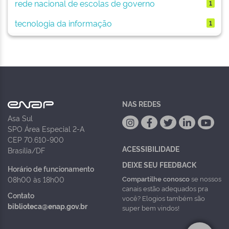
rede nacional de escolas de governo
1
tecnologia da informação
1
NAS REDES
Asa Sul
SPO Área Especial 2-A
CEP 70.610-900
ACESSIBILIDADE
Brasília/DF
DEIXE SEU FEEDBACK
Horário de funcionamento
Compartilhe conosco
se nossos
08h00 às 18h00
canais estão adequados pra
Contato
você? Elogios também são
biblioteca@enap.gov.br
super bem vindos!