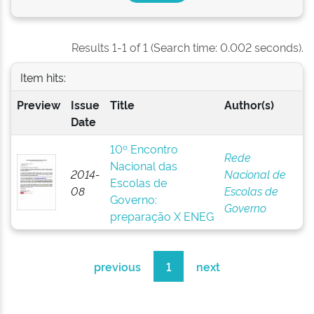
Results 1-1 of 1 (Search time: 0.002 seconds).
Item hits:
Preview
Issue
Title
Author(s)
Date
10º Encontro
Rede
Nacional das
2014-
Nacional de
Escolas de
08
Escolas de
Governo:
Governo
preparação X ENEG
previous
1
next