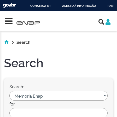
COMUNICA BR
ACESSO À INFORMAÇÃO
PARTI
Skip navigation
IR
PARA
O
CONTEÚDO
Search
Search
Search:
for