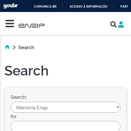
COMUNICA BR
ACESSO À INFORMAÇÃO
PARTI
Skip navigation
IR
PARA
O
CONTEÚDO
Search
Search
Search:
for