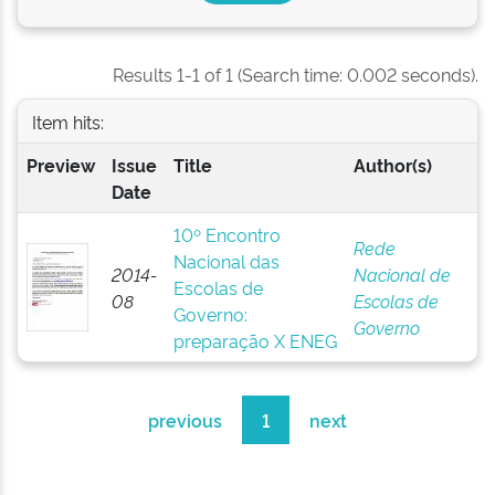
Results 1-1 of 1 (Search time: 0.002 seconds).
Item hits:
Preview
Issue
Title
Author(s)
Date
10º Encontro
Rede
Nacional das
2014-
Nacional de
Escolas de
08
Escolas de
Governo:
Governo
preparação X ENEG
previous
1
next