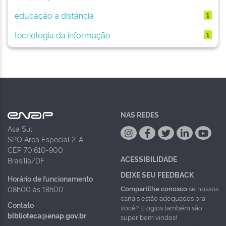
educação a distância
1
tecnologia da informação
1
NAS REDES
Asa Sul
SPO Área Especial 2-A
CEP 70.610-900
ACESSIBILIDADE
Brasília/DF
DEIXE SEU FEEDBACK
Horário de funcionamento
Compartilhe conosco
se nossos
08h00 às 18h00
canais estão adequados pra
Contato
você? Elogios também são
biblioteca@enap.gov.br
super bem vindos!