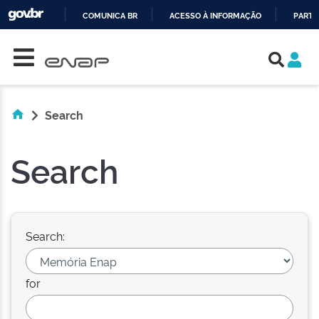
COMUNICA BR
ACESSO À INFORMAÇÃO
PARTI
Skip navigation
IR
PARA
O
CONTEÚDO
Search
Search
Search:
for