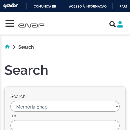
COMUNICA BR
ACESSO À INFORMAÇÃO
PARTI
Skip navigation
IR
PARA
O
CONTEÚDO
Search
Search
Search:
for