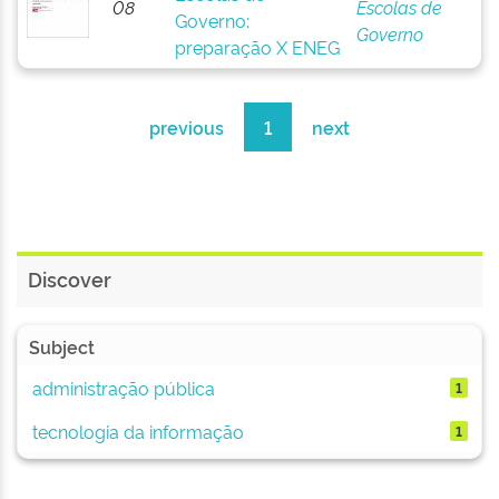
08
Escolas de
Governo:
Governo
preparação X ENEG
previous
1
next
Discover
Subject
administração pública
1
tecnologia da informação
1