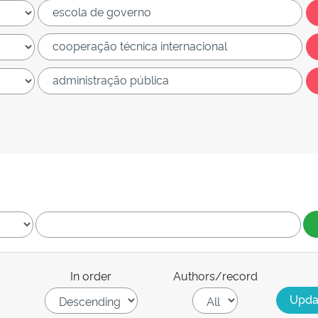
In order
Authors/record