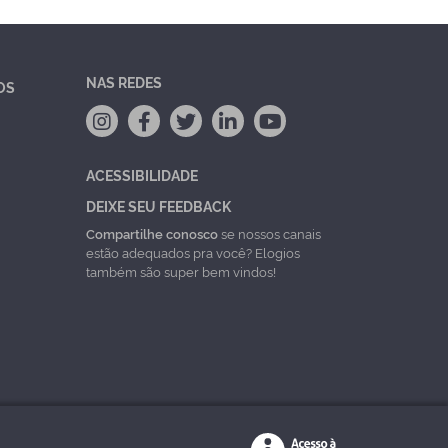
NAS REDES
OS
ACESSIBILIDADE
DEIXE SEU FEEDBACK
Compartilhe conosco
se nossos canais
estão adequados pra você? Elogios
também são super bem vindos!