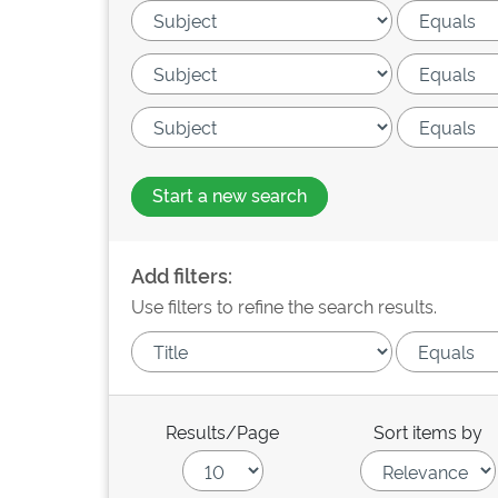
Start a new search
Add filters:
Use filters to refine the search results.
Results/Page
Sort items by