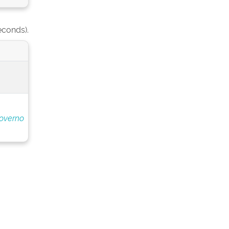
econds).
overno