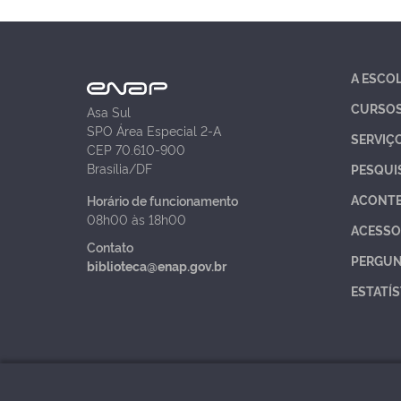
A ESCO
CURSO
Asa Sul
SPO Área Especial 2-A
SERVIÇ
CEP 70.610-900
Brasília/DF
PESQUI
ACONT
Horário de funcionamento
08h00 às 18h00
ACESSO
Contato
PERGUN
biblioteca@enap.gov.br
ESTATÍS