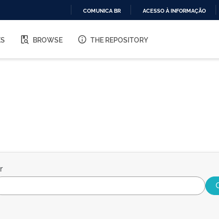
COMUNICA BR
ACESSO À INFORMAÇÃO
IR
PARA
ES
BROWSE
THE REPOSITORY
O
CONTEÚDO
r