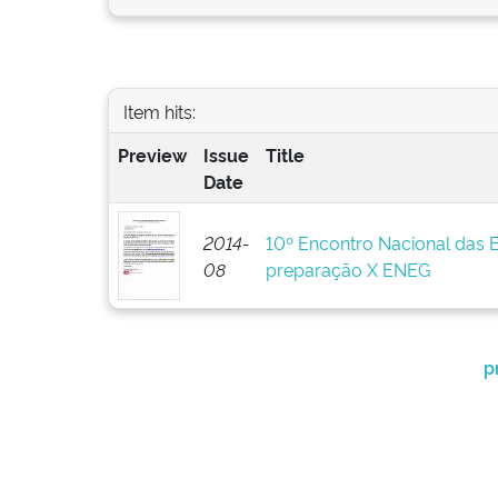
Item hits:
Preview
Issue
Title
Date
2014-
10º Encontro Nacional das 
08
preparação X ENEG
p