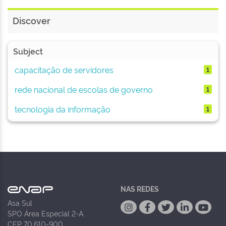
Discover
Subject
capacitação de servidores
1
rede nacional de escolas de governo
1
tecnologia da informação
1
NAS REDES
Asa Sul
SPO Área Especial 2-A
CEP 70.610-900