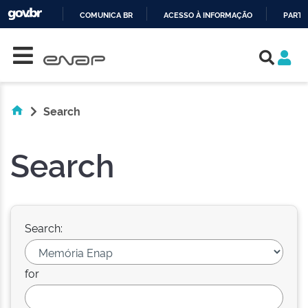
COMUNICA BR
ACESSO À INFORMAÇÃO
PARTI
Skip navigation
IR
PARA
O
CONTEÚDO
Search
Search
Search:
for