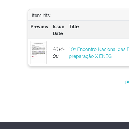
Item hits:
Preview
Issue
Title
Date
2014-
10º Encontro Nacional das 
08
preparação X ENEG
p