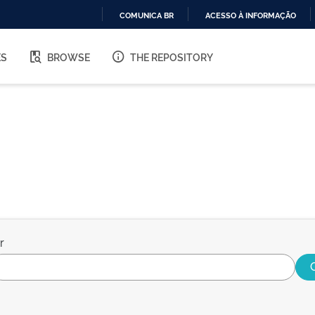
COMUNICA BR
ACESSO À INFORMAÇÃO
IR
PARA
ES
BROWSE
THE REPOSITORY
O
CONTEÚDO
r