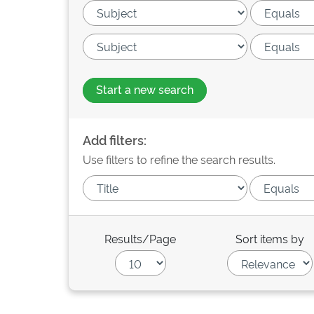
Start a new search
Add filters:
Use filters to refine the search results.
Results/Page
Sort items by