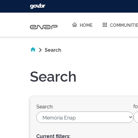
Skip navigation
HOME
COMMUNITI
Search
Search
fo
Search:
Current filters: