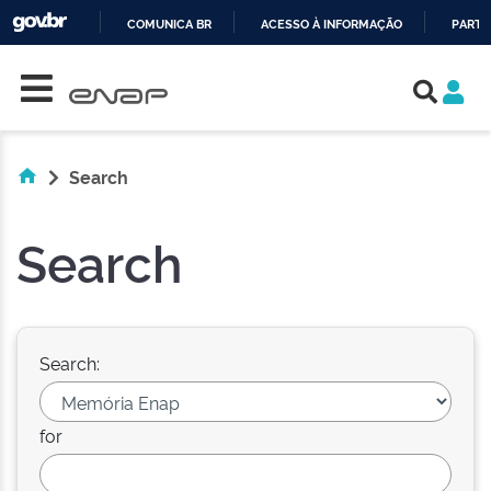
COMUNICA BR
ACESSO À INFORMAÇÃO
PARTI
Skip navigation
IR
PARA
O
CONTEÚDO
Search
Search
Search:
for