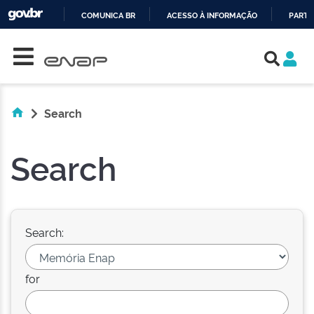
COMUNICA BR
ACESSO À INFORMAÇÃO
PARTI
Skip navigation
IR
PARA
O
CONTEÚDO
Search
Search
Search:
for