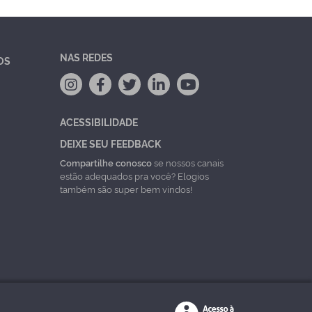
NAS REDES
OS
ACESSIBILIDADE
DEIXE SEU FEEDBACK
Compartilhe conosco
se nossos canais
estão adequados pra você? Elogios
também são super bem vindos!