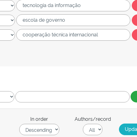
In order
Authors/record