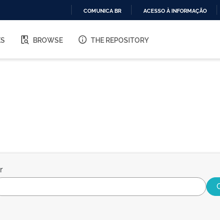
COMUNICA BR
ACESSO À INFORMAÇÃO
IR
PARA
ES
BROWSE
THE REPOSITORY
O
CONTEÚDO
r