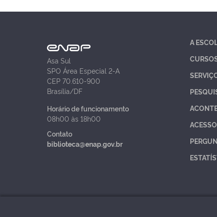
A ESCO
CURSO
Asa Sul
SPO Área Especial 2-A
SERVIÇ
CEP 70.610-900
Brasília/DF
PESQUI
ACONT
Horário de funcionamento
08h00 às 18h00
ACESSO
Contato
PERGUN
biblioteca@enap.gov.br
ESTATÍS