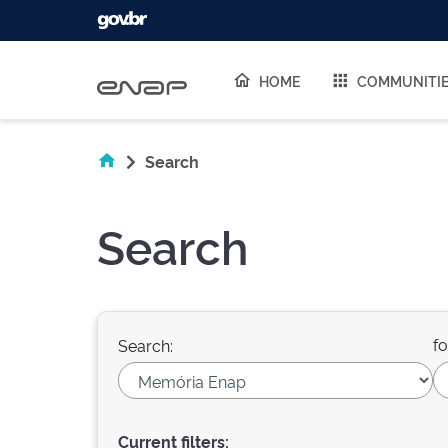
Skip navigation
HOME
COMMUNITI
Search
Search
fo
Search:
Current filters: