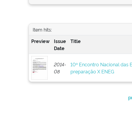
Item hits:
Preview
Issue
Title
Date
2014-
10º Encontro Nacional das 
08
preparação X ENEG
p