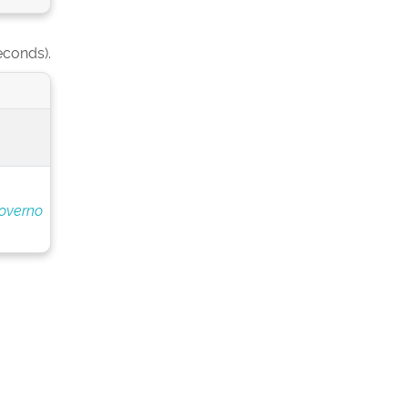
econds).
overno