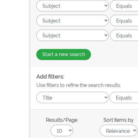
Start a new search
Add filters:
Use filters to refine the search results.
Results/Page
Sort items by