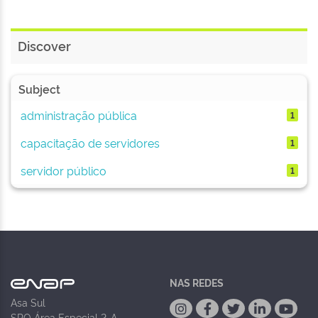
Discover
Subject
administração pública
1
capacitação de servidores
1
servidor público
1
NAS REDES
Asa Sul
SPO Área Especial 2-A