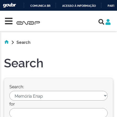
COMUNICA BR
ACESSO À INFORMAÇÃO
PARTI
Skip navigation
IR
PARA
O
CONTEÚDO
Search
Search
Search:
for