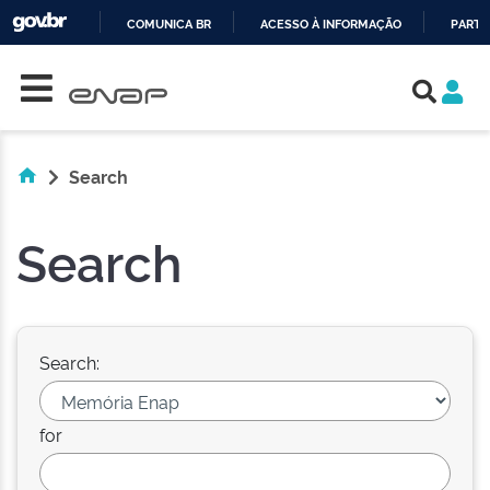
COMUNICA BR
ACESSO À INFORMAÇÃO
PARTI
Skip navigation
IR
PARA
O
CONTEÚDO
Search
Search
Search:
for