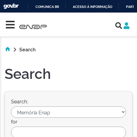
COMUNICA BR
ACESSO À INFORMAÇÃO
PARTI
Skip navigation
IR
PARA
O
CONTEÚDO
Search
Search
Search:
for