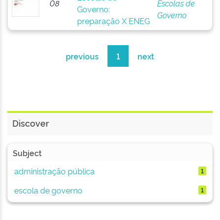
08
Escolas de
Governo:
Governo
preparação X ENEG
previous
1
next
Discover
Subject
administração pública
1
escola de governo
1