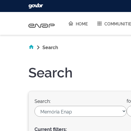
Skip navigation
HOME
COMMUNITI
Search
Search
fo
Search:
Current filters: