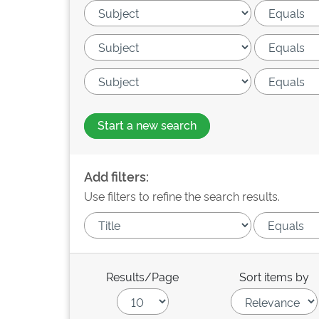
Start a new search
Add filters:
Use filters to refine the search results.
Results/Page
Sort items by