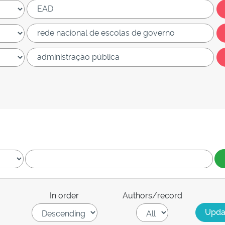
In order
Authors/record