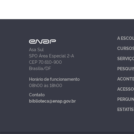
A ESCO
CURSO
Asa Sul
SPO Área Especial 2-A
SERVIÇ
CEP 70.610-900
Brasília/DF
PESQUI
ACONT
Horário de funcionamento
08h00 às 18h00
ACESSO
Contato
PERGUN
biblioteca@enap.gov.br
ESTATÍS