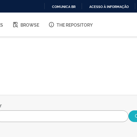
COMUNICA BR
ACESSO À INFORMAÇÃO
IR
PARA
ES
BROWSE
THE REPOSITORY
O
CONTEÚDO
r